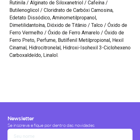
Rutinila / Alginato de Siloxanetriol / Cafeína /
Butilenoglicol / Cloridrato de Carbóxi Carnosina,
Edetato Dissódico, Aminometilpropanol,
Dimetilidantoína, Dióxido de Titânio / Talco / Óxido de
Ferro Vermelho / Óxido de Ferro Amarelo / Óxido de
Ferro Preto, Perfume, Butilfenil Metilpropional, Hexil
Cinamal, Hidrocitronelal, Hidroxi-Isohexil 3-Ciclohexeno
Carboxaldeído, Linalol.
Newsletter
Se inscreva e fique por dentro das novidades