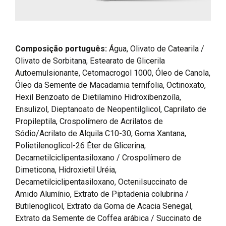
Composição português:
Água, Olivato de Catearila /
Olivato de Sorbitana, Estearato de Glicerila
Autoemulsionante, Cetomacrogol 1000, Óleo de Canola,
Óleo da Semente de Macadamia ternifolia, Octinoxato,
Hexil Benzoato de Dietilamino Hidroxibenzoíla,
Ensulizol, Dieptanoato de Neopentilglicol, Caprilato de
Propileptila, Crospolímero de Acrilatos de
Sódio/Acrilato de Alquila C10-30, Goma Xantana,
Polietilenoglicol-26 Éter de Glicerina,
Decametilciclipentasiloxano / Crospolímero de
Dimeticona, Hidroxietil Uréia,
Decametilciclipentasiloxano, Octenilsuccinato de
Amido Alumínio, Extrato de Piptadenia colubrina /
Butilenoglicol, Extrato da Goma de Acacia Senegal,
Extrato da Semente de Coffea arábica / Succinato de