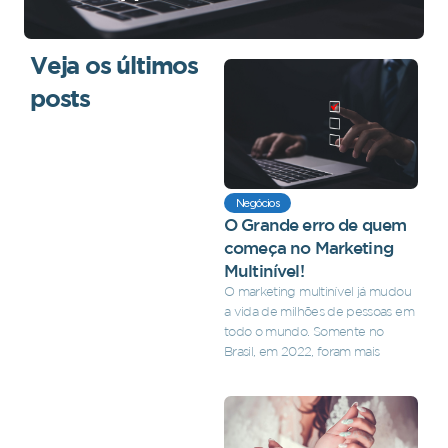
Veja os últimos
posts
Negócios
O Grande erro de quem
começa no Marketing
Multinível!
O marketing multinível já mudou
a vida de milhões de pessoas em
todo o mundo. Somente no
Brasil, em 2022, foram mais